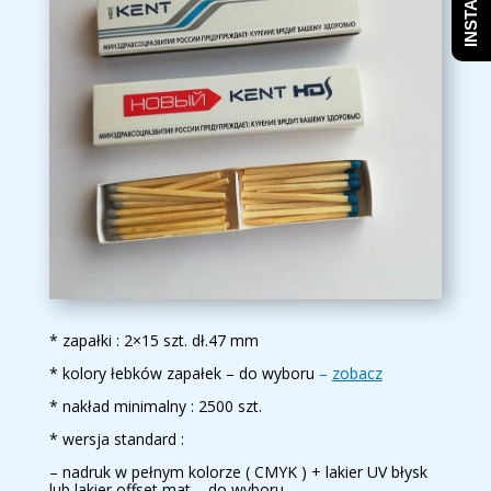
* zapałki : 2×15 szt. dł.47 mm
* kolory łebków zapałek – do wyboru
–
zobacz
* nakład minimalny : 2500 szt.
* wersja standard :
– nadruk w pełnym kolorze ( CMYK ) + lakier UV błysk
lub lakier offset mat – do wyboru