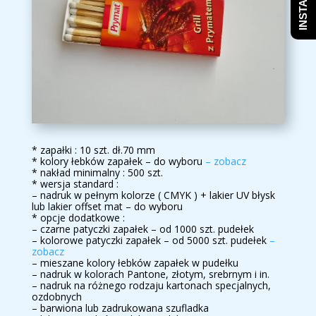
* zapałki : 10 szt. dł.70 mm
* kolory łebków zapałek – do wyboru
– zobacz
* nakład minimalny : 500 szt.
* wersja standard :
– nadruk w pełnym kolorze ( CMYK ) + lakier UV błysk
lub lakier offset mat – do wyboru
* opcje dodatkowe :
– czarne patyczki zapałek – od 1000 szt. pudełek
– kolorowe patyczki zapałek – od 5000 szt. pudełek
–
zobacz
– mieszane kolory łebków zapałek w pudełku
– nadruk w kolorach Pantone, złotym, srebrnym i in.
– nadruk na różnego rodzaju kartonach specjalnych,
ozdobnych
– barwiona lub zadrukowana szufladka